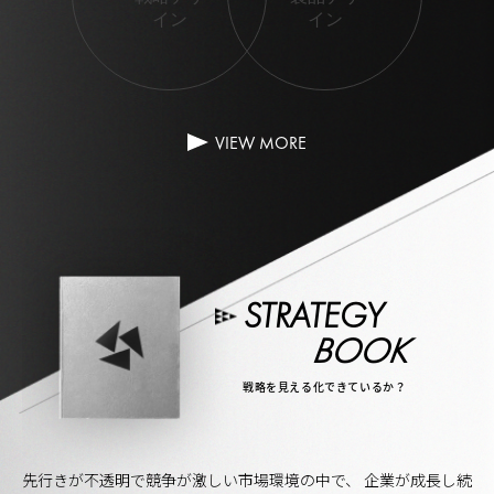
イン
イン
VIEW MORE
VIEW MORE
STRATEGY
BOOK
戦略を見える化できているか？
先行きが不透明で競争が激しい市場環境の中で、
企業が成長し続