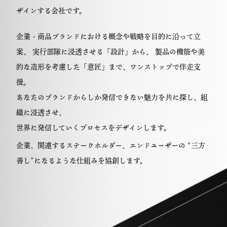
ザインする会社です。
企業・商品ブランドにおける概念や戦略を目的に沿って立
案、
実行部隊に浸透させる「設計」から、
製品の機能や美
的な造形を考慮した「意匠」まで、ワンストップで伴走支
援。
あなたのブランドからしか発信できない魅力を共に探し、組
織に浸透させ、
世界に発信していくプロセスをデザインします。
企業、関連するステークホルダー、エンドユーザーの
“三方
善し”になるような仕組みを協創します。