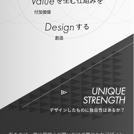
Value
を生む仕組みを
付加価値
Design
する
創造
UNIQUE
STRENGTH
デザインしたものに独自性はあるか？