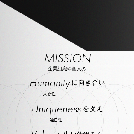
MISSION
企業組織や個人の
Humanity
に向き合い
人間性
Uniqueness
を捉え
独自性