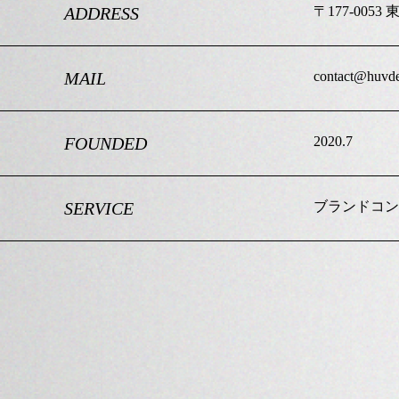
ADDRESS
〒177-005
MAIL
contact@huvde
FOUNDED
2020.7
SERVICE
ブランドコン